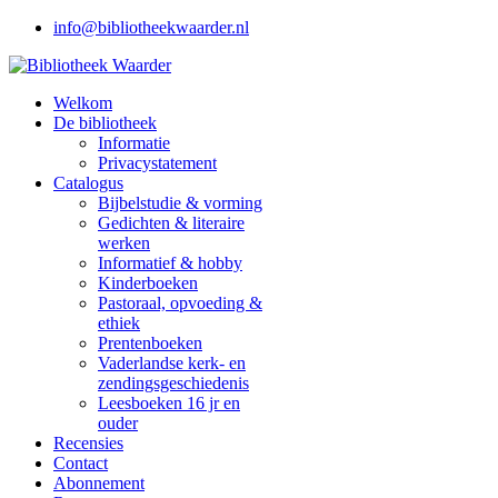
info@bibliotheekwaarder.nl
Welkom
De bibliotheek
Informatie
Privacystatement
Catalogus
Bijbelstudie & vorming
Gedichten & literaire
werken
Informatief & hobby
Kinderboeken
Pastoraal, opvoeding &
ethiek
Prentenboeken
Vaderlandse kerk- en
zendingsgeschiedenis
Leesboeken 16 jr en
ouder
Recensies
Contact
Abonnement