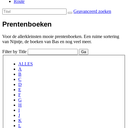
Route
Geavanceerd zoeken
Prentenboeken
Voor de allerkleinsten mooie prentenboeken. Een ruime sortering
van Nijntje, de boeken van Bas en nog veel meer.
Filter by Title
Ga
ALLES
A
B
C
D
E
F
G
H
I
J
K
L