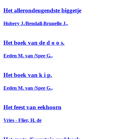
Het allerondeugendste biggetje
Hubery J./Bendall-Brunello J.,
Het boek van de d o o s.
Eeden M. van /Spee G.,
Het boek van k i p.
Eeden M. van /Spee G.,
Het feest van eekhoorn
Vries - Flier, H. de