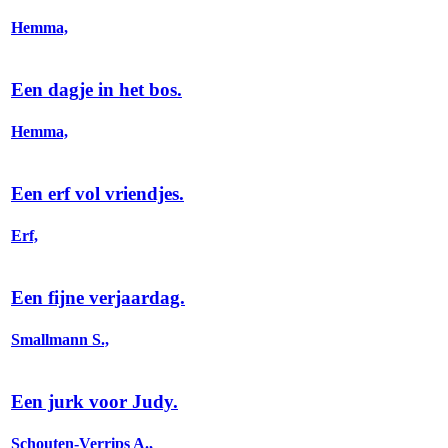
Hemma,
Een dagje in het bos.
Hemma,
Een erf vol vriendjes.
Erf,
Een fijne verjaardag.
Smallmann S.,
Een jurk voor Judy.
Schouten-Verrips A.,