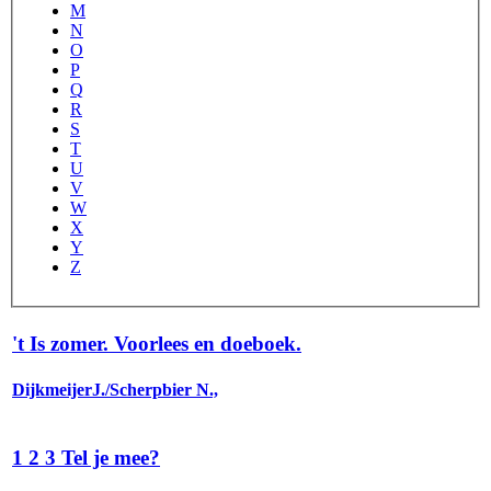
M
N
O
P
Q
R
S
T
U
V
W
X
Y
Z
't Is zomer. Voorlees en doeboek.
DijkmeijerJ./Scherpbier N.,
1 2 3 Tel je mee?