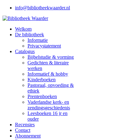
info@bibliotheekwaarder.nl
Welkom
De bibliotheek
Informatie
Privacystatement
Catalogus
Bijbelstudie & vorming
Gedichten & literaire
werken
Informatief & hobby
Kinderboeken
Pastoraal, opvoeding &
ethiek
Prentenboeken
Vaderlandse kerk- en
zendingsgeschiedenis
Leesboeken 16 jr en
ouder
Recensies
Contact
Abonnement