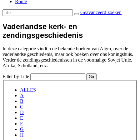
Route
Geavanceerd zoeken
Vaderlandse kerk- en
zendingsgeschiedenis
In deze categorie vindt u de bekende boeken van Algra, over de
vaderlandse geschiedenis, maar ook boeken over ons koningshuis.
Verder de zendingsgeschiedenissen in de voormalige Sovjet Unie,
Afrika, Schotland, enz.
Filter by Title
Ga
ALLES
A
B
C
D
E
F
G
H