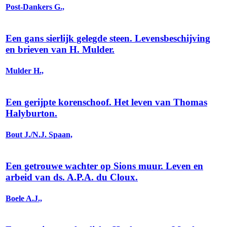
Post-Dankers G.,
Een gans sierlijk gelegde steen. Levensbeschijving
en brieven van H. Mulder.
Mulder H.,
Een gerijpte korenschoof. Het leven van Thomas
Halyburton.
Bout J./N.J. Spaan,
Een getrouwe wachter op Sions muur. Leven en
arbeid van ds. A.P.A. du Cloux.
Boele A.J.,