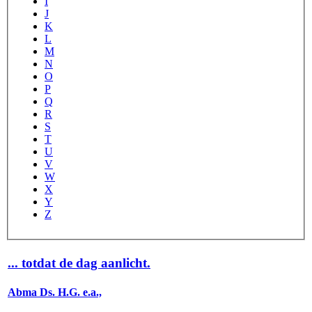
I
J
K
L
M
N
O
P
Q
R
S
T
U
V
W
X
Y
Z
... totdat de dag aanlicht.
Abma Ds. H.G. e.a.,