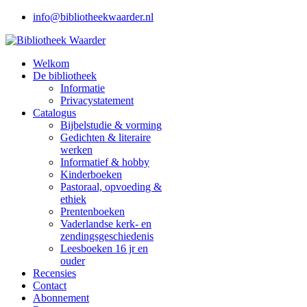
info@bibliotheekwaarder.nl
Welkom
De bibliotheek
Informatie
Privacystatement
Catalogus
Bijbelstudie & vorming
Gedichten & literaire
werken
Informatief & hobby
Kinderboeken
Pastoraal, opvoeding &
ethiek
Prentenboeken
Vaderlandse kerk- en
zendingsgeschiedenis
Leesboeken 16 jr en
ouder
Recensies
Contact
Abonnement