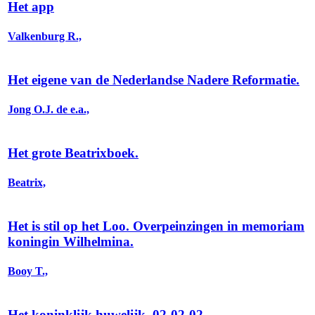
Het app
Valkenburg R.,
Het eigene van de Nederlandse Nadere Reformatie.
Jong O.J. de e.a.,
Het grote Beatrixboek.
Beatrix,
Het is stil op het Loo. Overpeinzingen in memoriam
koningin Wilhelmina.
Booy T.,
Het koninklijk huwelijk, 02-02-02