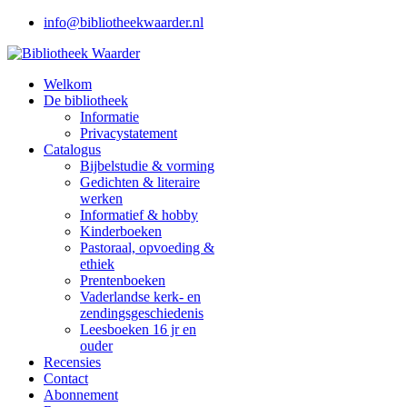
info@bibliotheekwaarder.nl
Welkom
De bibliotheek
Informatie
Privacystatement
Catalogus
Bijbelstudie & vorming
Gedichten & literaire
werken
Informatief & hobby
Kinderboeken
Pastoraal, opvoeding &
ethiek
Prentenboeken
Vaderlandse kerk- en
zendingsgeschiedenis
Leesboeken 16 jr en
ouder
Recensies
Contact
Abonnement