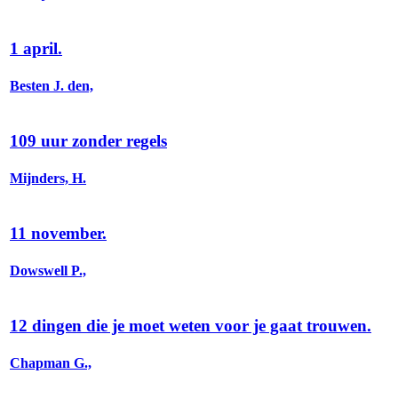
1 april.
Besten J. den,
109 uur zonder regels
Mijnders, H.
11 november.
Dowswell P.,
12 dingen die je moet weten voor je gaat trouwen.
Chapman G.,