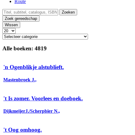
Route
Zoeken
Zoek gereedschap
Wissen
Alle boeken:
4819
'n Ogenblikje alstublieft.
Mastenbroek J.,
't Is zomer. Voorlees en doeboek.
DijkmeijerJ./Scherpbier N.,
't Oog omhoog.