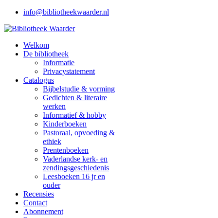
info@bibliotheekwaarder.nl
Welkom
De bibliotheek
Informatie
Privacystatement
Catalogus
Bijbelstudie & vorming
Gedichten & literaire
werken
Informatief & hobby
Kinderboeken
Pastoraal, opvoeding &
ethiek
Prentenboeken
Vaderlandse kerk- en
zendingsgeschiedenis
Leesboeken 16 jr en
ouder
Recensies
Contact
Abonnement