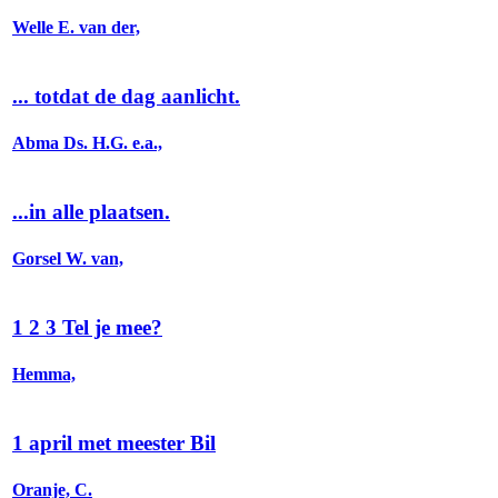
Welle E. van der,
... totdat de dag aanlicht.
Abma Ds. H.G. e.a.,
...in alle plaatsen.
Gorsel W. van,
1 2 3 Tel je mee?
Hemma,
1 april met meester Bil
Oranje, C.