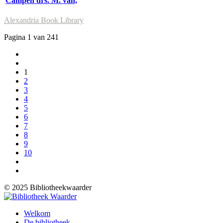
Campen drs. M. van,
Alexandria Book Library
Pagina 1 van 241
1
2
3
4
5
6
7
8
9
10
© 2025 Bibliotheekwaarder
Welkom
De bibliotheek