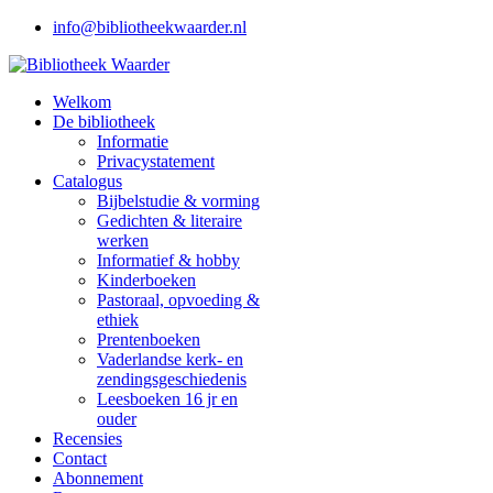
info@bibliotheekwaarder.nl
Welkom
De bibliotheek
Informatie
Privacystatement
Catalogus
Bijbelstudie & vorming
Gedichten & literaire
werken
Informatief & hobby
Kinderboeken
Pastoraal, opvoeding &
ethiek
Prentenboeken
Vaderlandse kerk- en
zendingsgeschiedenis
Leesboeken 16 jr en
ouder
Recensies
Contact
Abonnement