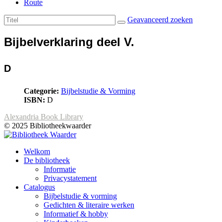
Route
Geavanceerd zoeken
Bijbelverklaring deel V.
D
Categorie:
Bijbelstudie & Vorming
ISBN:
D
Alexandria Book Library
© 2025 Bibliotheekwaarder
Welkom
De bibliotheek
Informatie
Privacystatement
Catalogus
Bijbelstudie & vorming
Gedichten & literaire werken
Informatief & hobby