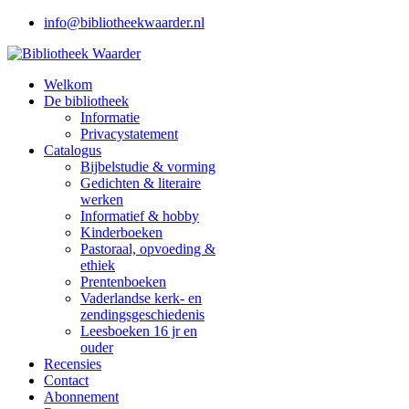
info@bibliotheekwaarder.nl
Welkom
De bibliotheek
Informatie
Privacystatement
Catalogus
Bijbelstudie & vorming
Gedichten & literaire
werken
Informatief & hobby
Kinderboeken
Pastoraal, opvoeding &
ethiek
Prentenboeken
Vaderlandse kerk- en
zendingsgeschiedenis
Leesboeken 16 jr en
ouder
Recensies
Contact
Abonnement