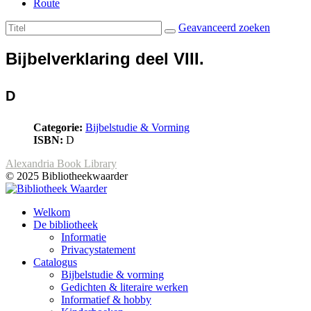
Route
Geavanceerd zoeken
Bijbelverklaring deel VIII.
D
Categorie:
Bijbelstudie & Vorming
ISBN:
D
Alexandria Book Library
© 2025 Bibliotheekwaarder
Welkom
De bibliotheek
Informatie
Privacystatement
Catalogus
Bijbelstudie & vorming
Gedichten & literaire werken
Informatief & hobby