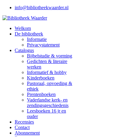
info@bibliotheekwaarder.nl
Welkom
De bibliotheek
Informatie
Privacystatement
Catalogus
Bijbelstudie & vorming
Gedichten & literaire
werken
Informatief & hobby
Kinderboeken
Pastoraal, opvoeding &
ethiek
Prentenboeken
Vaderlandse kerk- en
zendingsgeschiedenis
Leesboeken 16 jr en
ouder
Recensies
Contact
Abonnement