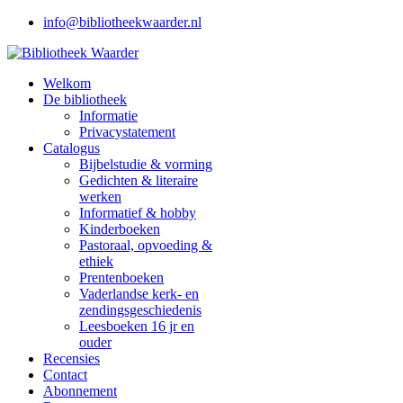
info@bibliotheekwaarder.nl
Welkom
De bibliotheek
Informatie
Privacystatement
Catalogus
Bijbelstudie & vorming
Gedichten & literaire
werken
Informatief & hobby
Kinderboeken
Pastoraal, opvoeding &
ethiek
Prentenboeken
Vaderlandse kerk- en
zendingsgeschiedenis
Leesboeken 16 jr en
ouder
Recensies
Contact
Abonnement