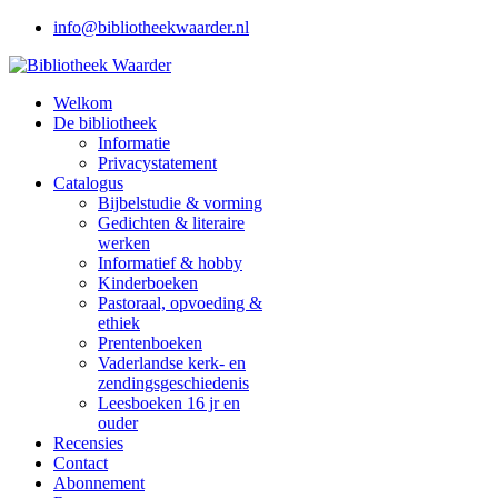
info@bibliotheekwaarder.nl
Welkom
De bibliotheek
Informatie
Privacystatement
Catalogus
Bijbelstudie & vorming
Gedichten & literaire
werken
Informatief & hobby
Kinderboeken
Pastoraal, opvoeding &
ethiek
Prentenboeken
Vaderlandse kerk- en
zendingsgeschiedenis
Leesboeken 16 jr en
ouder
Recensies
Contact
Abonnement