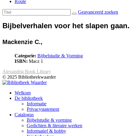
Route
Geavanceerd zoeken
Bijbelverhalen voor het slapen gaan.
Mackenzie C.,
Categorie:
Bijbelstudie & Vorming
ISBN:
Macz 1
Alexandria Book Library
© 2025 Bibliotheekwaarder
Welkom
De bibliotheek
Informatie
Privacystatement
Catalogus
Bijbelstudie & vorming
Gedichten & literaire werken
Informatief & hobby