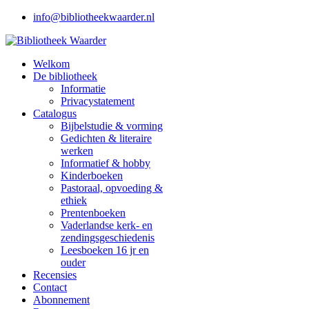
info@bibliotheekwaarder.nl
Welkom
De bibliotheek
Informatie
Privacystatement
Catalogus
Bijbelstudie & vorming
Gedichten & literaire
werken
Informatief & hobby
Kinderboeken
Pastoraal, opvoeding &
ethiek
Prentenboeken
Vaderlandse kerk- en
zendingsgeschiedenis
Leesboeken 16 jr en
ouder
Recensies
Contact
Abonnement