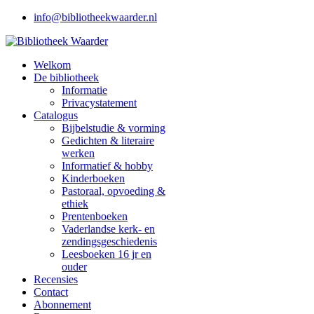
info@bibliotheekwaarder.nl
Welkom
De bibliotheek
Informatie
Privacystatement
Catalogus
Bijbelstudie & vorming
Gedichten & literaire
werken
Informatief & hobby
Kinderboeken
Pastoraal, opvoeding &
ethiek
Prentenboeken
Vaderlandse kerk- en
zendingsgeschiedenis
Leesboeken 16 jr en
ouder
Recensies
Contact
Abonnement