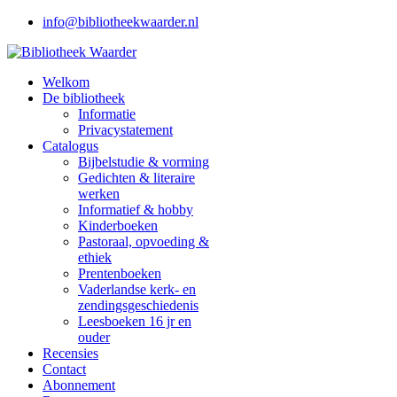
info@bibliotheekwaarder.nl
Welkom
De bibliotheek
Informatie
Privacystatement
Catalogus
Bijbelstudie & vorming
Gedichten & literaire
werken
Informatief & hobby
Kinderboeken
Pastoraal, opvoeding &
ethiek
Prentenboeken
Vaderlandse kerk- en
zendingsgeschiedenis
Leesboeken 16 jr en
ouder
Recensies
Contact
Abonnement