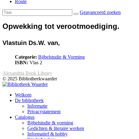
Route
Geavanceerd zoeken
Opwekking tot verootmoediging.
Vlastuin Ds.W. van,
Categorie:
Bijbelstudie & Vorming
ISBN:
Vlas 2
Alexandria Book Library
© 2025 Bibliotheekwaarder
Welkom
De bibliotheek
Informatie
Privacystatement
Catalogus
Bijbelstudie & vorming
Gedichten & literaire werken
Informatief & hobby