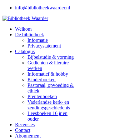
info@bibliotheekwaarder.nl
Welkom
De bibliotheek
Informatie
Privacystatement
Catalogus
Bijbelstudie & vorming
Gedichten & literaire
werken
Informatief & hobby
Kinderboeken
Pastoraal, opvoeding &
ethiek
Prentenboeken
Vaderlandse kerk- en
zendingsgeschiedenis
Leesboeken 16 jr en
ouder
Recensies
Contact
Abonnement