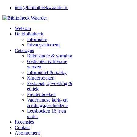
info@bibliotheekwaarder.nl
Welkom
De bibliotheek
Informatie
Privacystatement
Catalogus
Bijbelstudie & vorming
Gedichten & literaire
werken
Informatief & hobby
Kinderboeken
Pastoraal, opvoeding &
ethiek
Prentenboeken
Vaderlandse kerk- en
zendingsgeschiedenis
Leesboeken 16 jr en
ouder
Recensies
Contact
Abonnement