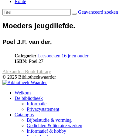
Route
Geavanceerd zoeken
Moeders jeugdliefde.
Poel J.F. van der,
Categorie:
Leesboeken 16 jr en ouder
ISBN:
Poel 27
Alexandria Book Library
© 2025 Bibliotheekwaarder
Welkom
De bibliotheek
Informatie
Privacystatement
Catalogus
Bijbelstudie & vorming
Gedichten & literaire werken
Informatief & hobby