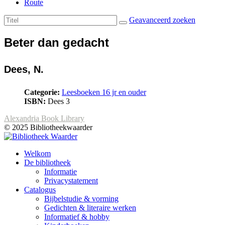
Route
Geavanceerd zoeken
Beter dan gedacht
Dees, N.
Categorie:
Leesboeken 16 jr en ouder
ISBN:
Dees 3
Alexandria Book Library
© 2025 Bibliotheekwaarder
Welkom
De bibliotheek
Informatie
Privacystatement
Catalogus
Bijbelstudie & vorming
Gedichten & literaire werken
Informatief & hobby