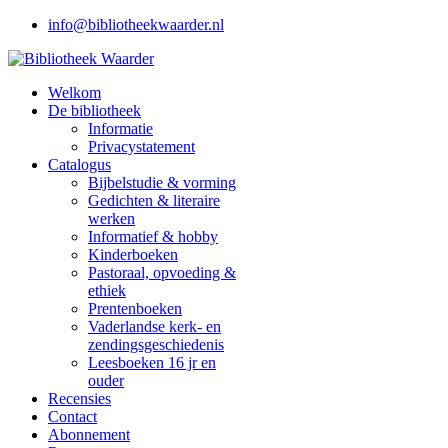
info@bibliotheekwaarder.nl
Welkom
De bibliotheek
Informatie
Privacystatement
Catalogus
Bijbelstudie & vorming
Gedichten & literaire
werken
Informatief & hobby
Kinderboeken
Pastoraal, opvoeding &
ethiek
Prentenboeken
Vaderlandse kerk- en
zendingsgeschiedenis
Leesboeken 16 jr en
ouder
Recensies
Contact
Abonnement