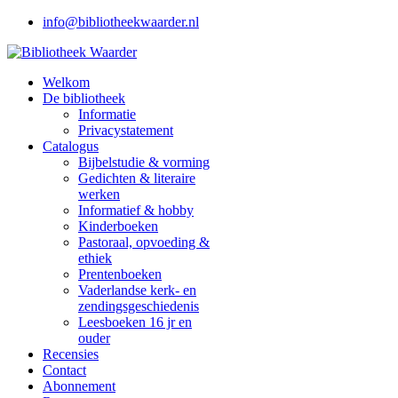
info@bibliotheekwaarder.nl
Welkom
De bibliotheek
Informatie
Privacystatement
Catalogus
Bijbelstudie & vorming
Gedichten & literaire
werken
Informatief & hobby
Kinderboeken
Pastoraal, opvoeding &
ethiek
Prentenboeken
Vaderlandse kerk- en
zendingsgeschiedenis
Leesboeken 16 jr en
ouder
Recensies
Contact
Abonnement