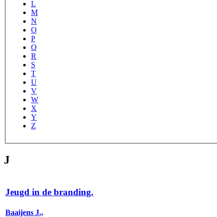
L
M
N
O
P
Q
R
S
T
U
V
W
X
Y
Z
J
Jeugd in de branding.
Baaijens J.,