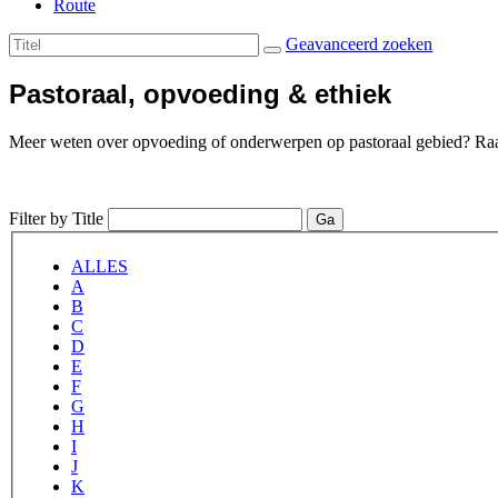
Route
Geavanceerd zoeken
Pastoraal, opvoeding & ethiek
Meer weten over opvoeding of onderwerpen op pastoraal gebied? Raa
Filter by Title
Ga
ALLES
A
B
C
D
E
F
G
H
I
J
K