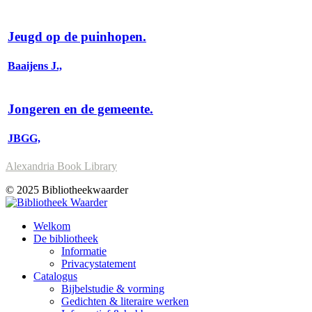
Jeugd op de puinhopen.
Baaijens J.,
Jongeren en de gemeente.
JBGG,
Alexandria Book Library
© 2025 Bibliotheekwaarder
Welkom
De bibliotheek
Informatie
Privacystatement
Catalogus
Bijbelstudie & vorming
Gedichten & literaire werken