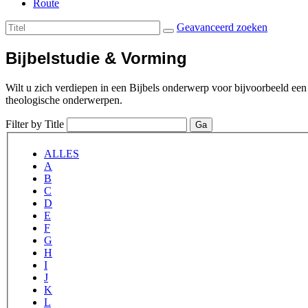
Route
Geavanceerd zoeken
Bijbelstudie & Vorming
Wilt u zich verdiepen in een Bijbels onderwerp voor bijvoorbeeld een 
theologische onderwerpen.
Filter by Title
Ga
ALLES
A
B
C
D
E
F
G
H
I
J
K
L