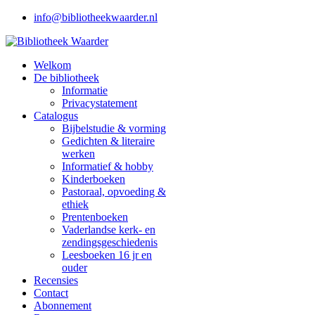
info@bibliotheekwaarder.nl
Welkom
De bibliotheek
Informatie
Privacystatement
Catalogus
Bijbelstudie & vorming
Gedichten & literaire
werken
Informatief & hobby
Kinderboeken
Pastoraal, opvoeding &
ethiek
Prentenboeken
Vaderlandse kerk- en
zendingsgeschiedenis
Leesboeken 16 jr en
ouder
Recensies
Contact
Abonnement