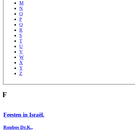
M
N
O
P
Q
R
S
T
U
V
W
X
Y
Z
F
Feesten in Israël.
Roubos Dr.K.,