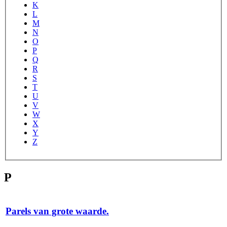
K
L
M
N
O
P
Q
R
S
T
U
V
W
X
Y
Z
P
Parels van grote waarde.