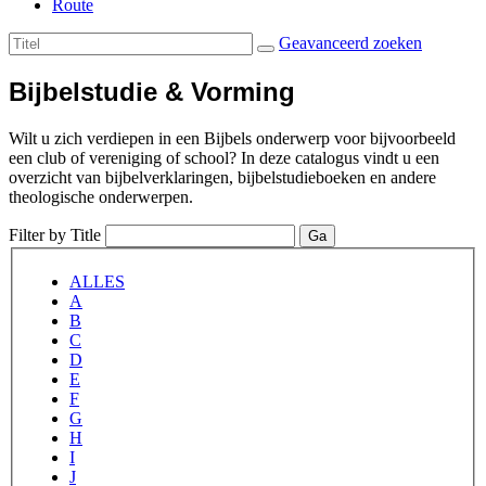
Route
Geavanceerd zoeken
Bijbelstudie & Vorming
Wilt u zich verdiepen in een Bijbels onderwerp voor bijvoorbeeld
een club of vereniging of school? In deze catalogus vindt u een
overzicht van bijbelverklaringen, bijbelstudieboeken en andere
theologische onderwerpen.
Filter by Title
Ga
ALLES
A
B
C
D
E
F
G
H
I
J