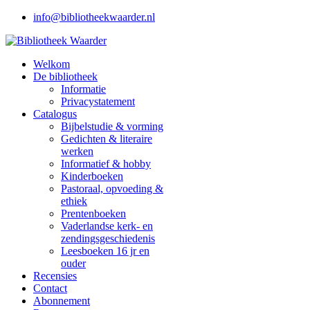
info@bibliotheekwaarder.nl
Welkom
De bibliotheek
Informatie
Privacystatement
Catalogus
Bijbelstudie & vorming
Gedichten & literaire
werken
Informatief & hobby
Kinderboeken
Pastoraal, opvoeding &
ethiek
Prentenboeken
Vaderlandse kerk- en
zendingsgeschiedenis
Leesboeken 16 jr en
ouder
Recensies
Contact
Abonnement