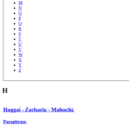
M
N
O
P
Q
R
S
T
U
V
W
X
Y
Z
H
Haggai - Zacharia - Maleachi.
Paraphrase,