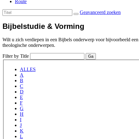
Route
Geavanceerd zoeken
Bijbelstudie & Vorming
Wilt u zich verdiepen in een Bijbels onderwerp voor bijvoorbeeld een 
theologische onderwerpen.
Filter by Title
Ga
ALLES
A
B
C
D
E
F
G
H
I
J
K
L