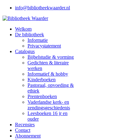
info@bibliotheekwaarder.nl
Welkom
De bibliotheek
Informatie
Privacystatement
Catalogus
Bijbelstudie & vorming
Gedichten & literaire
werken
Informatief & hobby
Kinderboeken
Pastoraal, opvoeding &
ethiek
Prentenboeken
Vaderlandse kerk- en
zendingsgeschiedenis
Leesboeken 16 jr en
ouder
Recensies
Contact
Abonnement