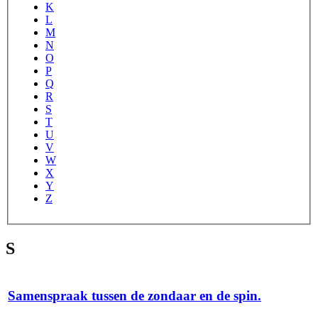
K
L
M
N
O
P
Q
R
S
T
U
V
W
X
Y
Z
S
Samenspraak tussen de zondaar en de spin.