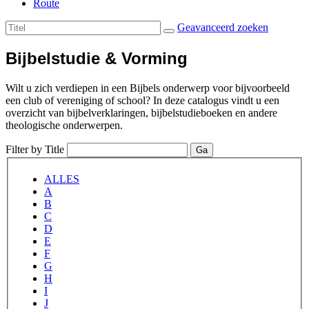
Route
Geavanceerd zoeken
Bijbelstudie & Vorming
Wilt u zich verdiepen in een Bijbels onderwerp voor bijvoorbeeld
een club of vereniging of school? In deze catalogus vindt u een
overzicht van bijbelverklaringen, bijbelstudieboeken en andere
theologische onderwerpen.
Filter by Title
Ga
ALLES
A
B
C
D
E
F
G
H
I
J