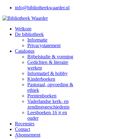
info@bibliotheekwaarder.nl
Welkom
De bibliotheek
Informatie
Privacystatement
Catalogus
Bijbelstudie & vorming
Gedichten & literaire
werken
Informatief & hobby
Kinderboeken
Pastoraal, opvoeding &
ethiek
Prentenboeken
Vaderlandse kerk- en
zendingsgeschiedenis
Leesboeken 16 jr en
ouder
Recensies
Contact
Abonnement